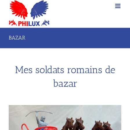
Passer
au
contenu
BAZAR
Mes soldats romains de
bazar